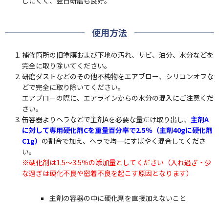
しにくく、翌日研磨も良好。
使用方法
補修箇所の旧塗膜および下地の汚れ、サビ、油分、水分などを
完全に取り除いてください。
研磨ダストなどのその他不純物をエアブロー、シリコンオフな
どで完全に取り除いてください。
エアブローの際に、エアラインからの水分の混入にご注意くだ
さい。
缶容器よりヘラなどで主剤Aを必要な量だけ取り出し、
主剤A
に対して専用硬化剤Cを重量百分率で2.5％（主剤40gに硬化剤
C1g）
の割合で加え、ヘラで均一にすばやく混合してくださ
い。
※硬化剤は1.5～3.5％の添加量としてください（入れ過ぎ・少
な過ぎは硬化不良や密着不良を起こす原因となります）
主剤の容器の中に硬化剤を直接加えないこと