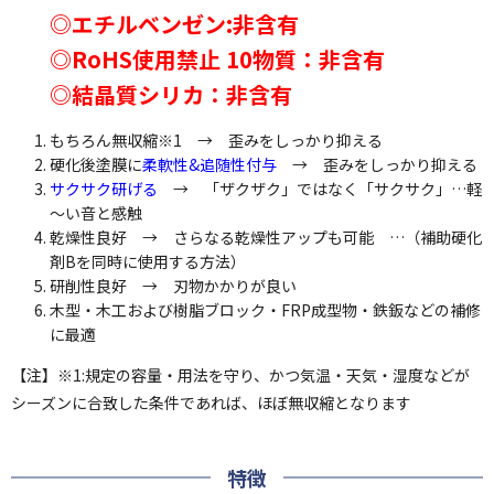
◎エチルベンゼン:非含有
◎RoHS使用禁止 10物質：非含有
◎結晶質シリカ：非含有
もちろん
無収縮
※1 → 歪みをしっかり抑える
硬化後塗膜に
柔軟性&追随性付与
→ 歪みをしっかり抑える
サクサク研げる
→ 「ザクザク」ではなく「サクサク」…軽
～い音と感触
乾燥性良好 → さらなる乾燥性アップも可能 …（補助硬化
剤Bを同時に使用する方法）
研削性良好 → 刃物かかりが良い
木型・木工および樹脂ブロック・FRP成型物・鉄鈑などの補修
に最適
【注】※1:規定の容量・用法を守り、かつ気温・天気・湿度などが
シーズンに合致した条件であれば、ほぼ無収縮となります
特徴