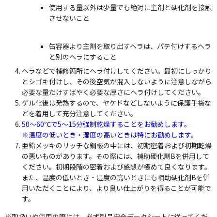
使用する量以外は少量でも絶対に主剤と硬化剤を接触
させないこと
缶容器より主剤を取り出すヘラは、パテ付けするヘラ
と別のヘラにすること
ヘラなどで補修箇所にヘラ付けしてください。最初にしっかり
とシゴキ付けし、その後空気が混入しないように注意しながら
必要な量だけすばやく必要な厚さにヘラ付けしてください。
ゲル化後は発熱するので、ヤケドなどしないように保護手袋な
どを着用して充分注意してください。
50～60℃で5～15分強制乾燥することをお勧めします。
※温度の低いとき・湿度の高いときは特にお勧めします。
亜鉛メッキのリッチな鋼板の中には、初期密着および初期乾燥
の悪いものがあります。その際には、補助硬化剤Bを併用して
ください。初期段階の密着および感想が極めて良くなります。
また、温度の低いとき・湿度の高いときにも補助硬化剤Bを併
用いただくことにより、より良い仕上がりを得ることが可能で
す。
※取扱いや使用の際には、必ず製品安全データシートに従ってくだ