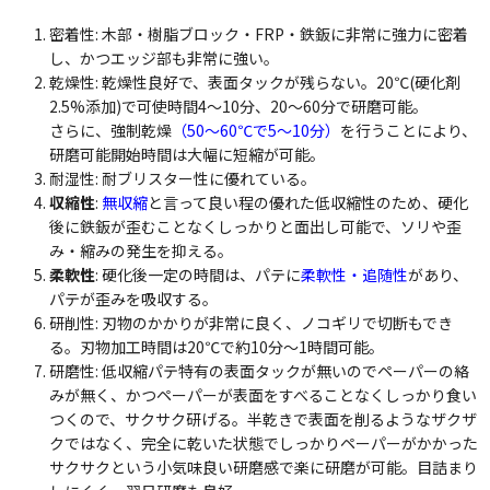
密着性: 木部・樹脂ブロック・FRP・鉄鈑に非常に強力に密着
し、かつエッジ部も非常に強い。
乾燥性: 乾燥性良好で、表面タックが残らない。20℃(硬化剤
2.5%添加)で可使時間4～10分、20～60分で研磨可能。
さらに、強制乾燥
（50～60℃で5～10分）
を行うことにより、
研磨可能開始時間は大幅に短縮が可能。
耐湿性: 耐ブリスター性に優れている。
収縮性
:
無収縮
と言って良い程の優れた低収縮性のため、硬化
後に鉄鈑が歪むことなくしっかりと面出し可能で、ソリや歪
み・縮みの発生を抑える。
柔軟性
: 硬化後一定の時間は、パテに
柔軟性・追随性
があり、
パテが歪みを吸収する。
研削性: 刃物のかかりが非常に良く、ノコギリで切断もでき
る。刃物加工時間は20℃で約10分～1時間可能。
研磨性: 低収縮パテ特有の表面タックが無いのでペーパーの絡
みが無く、かつペーパーが表面をすべることなくしっかり食い
つくので、サクサク研げる。半乾きで表面を削るようなザクザ
クではなく、完全に乾いた状態でしっかりペーパーがかかった
サクサクという小気味良い研磨感で楽に研磨が可能。目詰まり