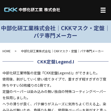
メ
中部化研工業株式会社｜CKKマスク・定盤｜
パテ専門メーカー
HOME
中部化研工業株式会社｜CKKマスク・定盤｜パテ専門メーカー
CKK定盤Legend.Ⅰ
中部化研工業特製の定盤『CKK定盤Legend.Ⅰ』ができました。
使用後、剥がしていく使い捨てタイプで、重すぎず軽すぎずの丁度
持ちやすい50枚綴りの1冊です。
定盤のペーパーは染み込みの無い独自の特殊コーティングペーパー
を採用しました。
ヘラの滑りが良く、パテ練りがスムーズに気持ちよく行える上、染
み込みが無いため、色移りも無く、使用後ペーパーを剥がすと真っ