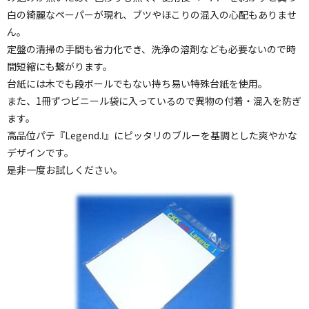
白の綺麗なペーパーが現れ、ブツやほこりの混入の心配もありませ
ん。
定盤の清掃の手間も省力化でき、洗浄の溶剤なども必要ないので時
間短縮にも繋がります。
台紙には木でも段ボールでもない持ち易い特殊台紙を使用。
また、1冊ずつビニール袋に入っているので異物の付着・混入を防ぎ
ます。
高品位パテ『Legend.Ⅰ』にピッタリのブルーを基調とした爽やかな
デザインです。
是非一度お試しください。